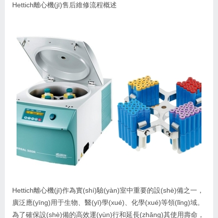
Hettich離心機(jī)售后維修流程概述
Hettich離心機(jī)作為實(shí)驗(yàn)室中重要的設(shè)備之一，
廣泛應(yīng)用于生物、醫(yī)學(xué)、化學(xué)等領(lǐng)域。
為了確保設(shè)備的高效運(yùn)行和延長(zhǎng)其使用壽命，